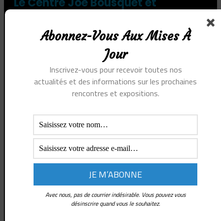
Le Centre Joe Bousquet et
son Temps
Abonnez-Vous Aux Mises À
est une association qui
Jour
cherche à faire connaître
Inscrivez-vous pour recevoir toutes nos
l’oeuvre de Joe Bousquet,
actualités et des informations sur les prochaines
à poursuivre ses réflexions
rencontres et expositions.
et à construire autour de la
chambre où il a vécu un
espace de rencontres, de
réflexion, d’écriture,
d’images, de voix, un
espace de création,
Avec nous, pas de courrier indésirable. Vous pouvez vous
désinscrire quand vous le souhaitez.
d’imagination, de