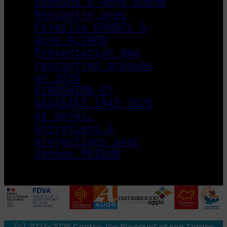
chemins d’Anne Roche
Rencontre avec
Mireille GANSEL &
Anne ALVARO
Présentation des
rencontres prévues
en 2026
HIROSHIMA ET
NAGASAKI 1945-2025
et après…
Entretiens &
projections avec
Jérôme PRIEUR
(c) 2023-2026 Centre Joe Bousquet et son Temps