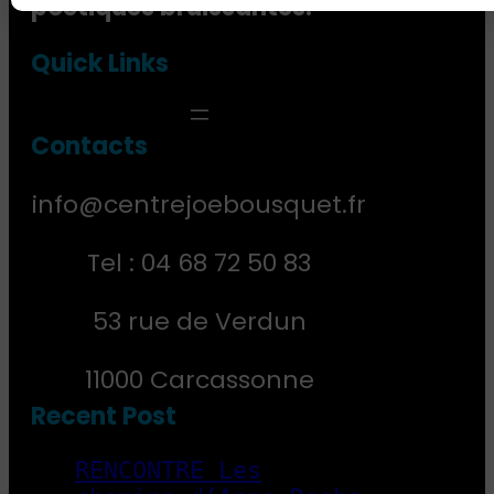
poétiques bruissantes.
Quick Links
Contact
s
info@centrejoebousquet.fr
Tel : 04 68 72 50 83
53 rue de Verdun
11000 Carcassonne
Recent Post
RENCONTRE Les