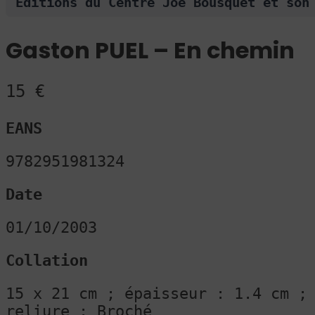
Editions du Centre Joe Bousquet et son
Gaston PUEL – En chemin
N
15 €
o
EANS
w
9782951981324
Date
01/10/2003
Collation
15 x 21 cm ; épaisseur : 1.4 cm ;
reliure : Broché