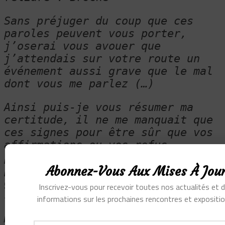
Sans préjuger du coup que ces
paroles peuvent vous porter,
j’oserai vous avouer que
j’attendais sur votre route un
événement aussi grave que le mal
dont vous me parlez (…)
Ainsi puis-je vous résumer ma
certitude, il ne me manquait que
ces signes pour être sûr que vos
affirmations ou vos refus
portaient loin et que vous
Abonnez-Vous Aux Mises À Jou
parliez au nom de votre
génération. C’est dur de se
Inscrivez-vous pour recevoir toutes nos actualités et 
soigner si jeune.
informations sur les prochaines rencontres et expositio
Mais ce n’est rien dès que l’on a