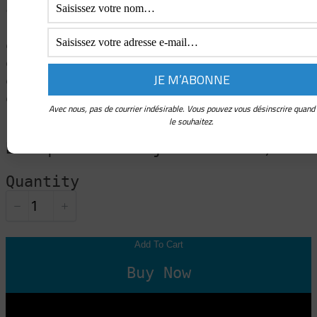
compris que chaque minute d’une
vie douloureuse était grosse
d’une journée à venir de bonheur,
d’une année de vie spirituelle,
d’un siècle, quelquefois,
d’humanité.
Avec nous, pas de courrier indésirable. Vous pouvez vous désinscrire quand
le souhaitez.
(extrait d’une lettre de Joë
Bousquet à G.P. janvier 1947)
Quantity
Add To Cart
Buy Now