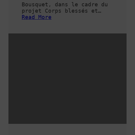
Bousquet, dans le cadre du
projet Corps blessés et…
Read More
:
J
O
U
R
N
É
E
L
’
E
N
F
A
N
C
E
B