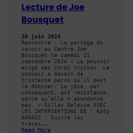
T
Lecture de Joe
E
D
Bousquet
U
L
I
20 juin 2024
V
Rencontre : Le partage du
R
savoir au Centre Joe
E
Bousquet le samedi 21
septembre 2024 « Le pouvoir
exige des corps tristes. Le
pouvoir a besoin de
tristesse parce qu’il peut
la dominer. La joie, par
conséquent, est résistance,
parce qu’elle n’abandonne
pas. » Gilles Deleuze AVEC
LES INTERVENTIONS DE : Katy
BARASC : Suivre les
traces……
Read More