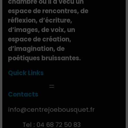
chambre où il a vécu un
n
-
espace de rencontres, de
P
réflexion, d’écriture,
a
u
d’images, de voix, un
l
espace de création,
d’imagination, de
poétiques bruissantes.
Quick Links
Contact
s
info@centrejoebousquet.fr
Tel : 04 68 72 50 83