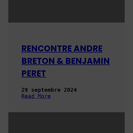
S
T
A
N
C
E
RENCONTRE ANDRE
BRETON & BENJAMIN
PERET
29 septembre 2024
Read More
:
R
E
N
C