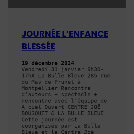
c
e
b
l
e
JOURNÉE L’ENFANCE
s
s
BLESSÉE
é
e
19 décembre 2024
Vendredi 31 janvier 9h30-
17hÀ La Bulle Bleue 285 rue
du Mas de Prunet à
Montpellier Rencontre
d’auteurs + spectacle +
rencontre avec l’équipe de
A ciel Ouvert CENTRE JOË
BOUSQUET & LA BULLE BLEUE
Cette journée est
coorganisée par La Bulle
Bleue et le Centre Joë