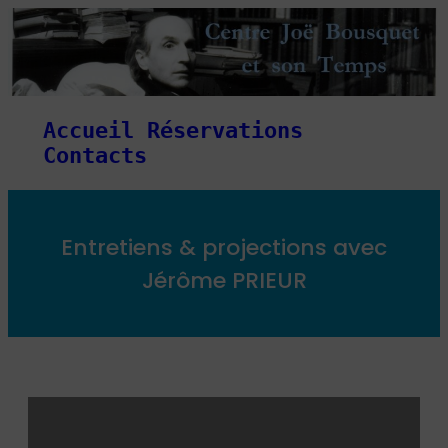
Accueil
Réservations
Contacts
Entretiens & projections avec
Jérôme PRIEUR