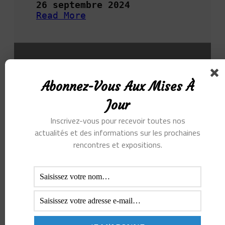
26 septembre 2024
M
Read More
I
:
N
E
P
X
E
P
R
O
E
S
T
Abonnez-Vous Aux Mises À
I
T
Jour
I
Inscrivez-vous pour recevoir toutes nos
O
N
actualités et des informations sur les prochaines
E
rencontres et expositions.
D
I
T
I
O
N
S