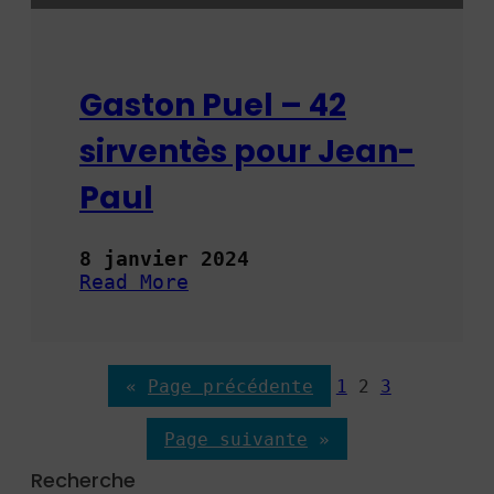
j
u
i
n
Gaston Puel – 42
2
0
sirventès pour Jean-
2
4
Paul
8 janvier 2024
Read More
:
G
a
s
«
Page précédente
1
2
3
t
o
Page suivante
»
n
P
Recherche
u