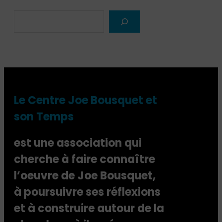
e
S
l
e
–
4
a
2
r
s
c
i
h
r
v
Le Centre Joe Bousquet et
e
n
son Temps
t
è
est une association qui
s
p
cherche à faire connaître
o
l’oeuvre de Joe Bousquet,
u
r
à poursuivre ses réflexions
J
et à construire autour de la
e
a