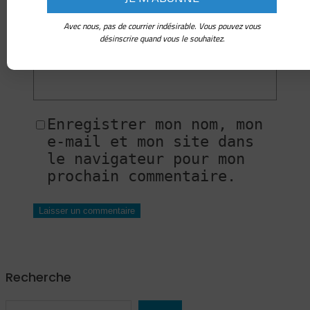
Avec nous, pas de courrier indésirable. Vous pouvez vous
désinscrire quand vous le souhaitez.
Site web
Enregistrer mon nom, mon
e-mail et mon site dans
le navigateur pour mon
prochain commentaire.
Recherche
S