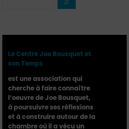
e
a
r
c
h
Le Centre Joe Bousquet et
son Temps
est une association qui
cherche à faire connaître
l’oeuvre de Joe Bousquet,
à poursuivre ses réflexions
et à construire autour de la
chambre où il a vécu un